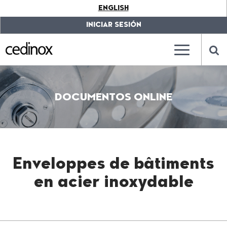
???
ENGLISH
label.access.jump.content???
???
label.access.jump.header???
???
INICIAR SESIÓN
label.access.jump.footer???
???
label.access.jump.menu???
???
???
label.mainna
lab
DOCUMENTOS ONLINE
Enveloppes de bâtiments
en acier inoxydable