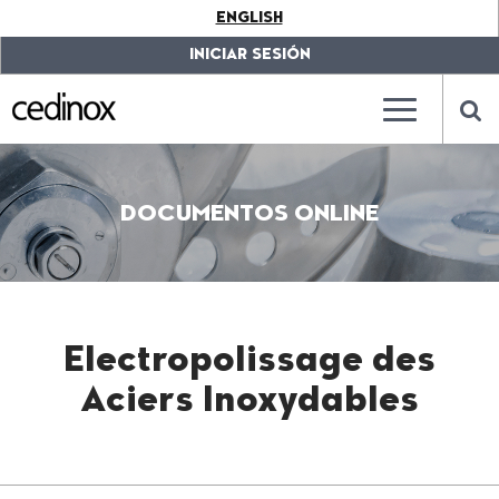
???
ENGLISH
label.access.jump.content???
???
label.access.jump.header???
???
INICIAR SESIÓN
label.access.jump.footer???
???
label.access.jump.menu???
???
???
label.mainna
lab
DOCUMENTOS ONLINE
Electropolissage des
Aciers Inoxydables