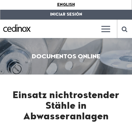
???
ENGLISH
label.access.jump.content???
???
label.access.jump.header???
???
INICIAR SESIÓN
label.access.jump.footer???
???
label.access.jump.menu???
???
???
label.mainna
lab
DOCUMENTOS ONLINE
Einsatz nichtrostender
Stähle in
Abwasseranlagen