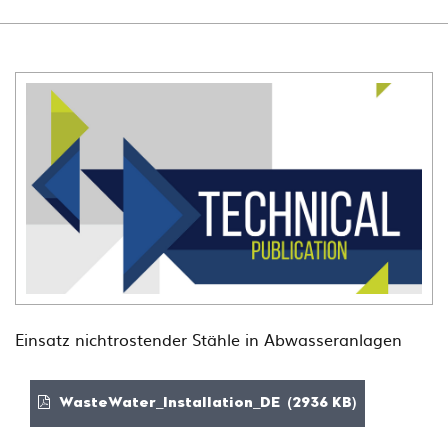
Einsatz nichtrostender Stähle in Abwasseranlagen
WasteWater_Installation_DE (2936 KB)