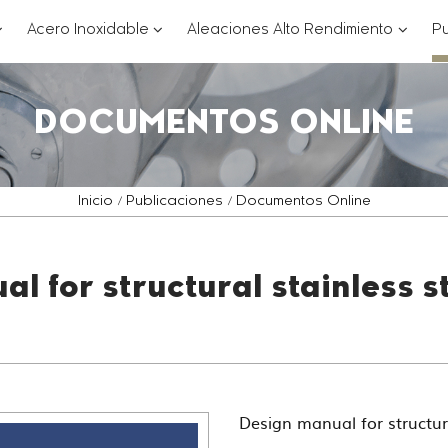
??
???
???
Acero Inoxidable
Aleaciones Alto Rendimiento
Pu
ey.formatter.header.toggle.subsections???
key.formatter.header.toggle.subsections
key.for
DOCUMENTOS ONLINE
Inicio
Publicaciones
Documentos Online
l for structural stainless s
Design manual for structura