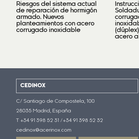
Riesgos del sistema actual
Instrucc
de reparación de hormigón
Soldadu
armado. Nuevos
corruga
planteamientos con acero
inoxidab
corrugado inoxidable
(dúplex
acero a
CEDINOX
C/ Santiago de Compostela, 100
28035 Madrid, España
T +34 91 398 52 31 /+34 91 398 52 32
cedinox@acerinox.com