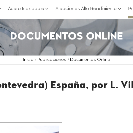
??
???
???
Acero Inoxidable
Aleaciones Alto Rendimiento
Pu
ey.formatter.header.toggle.subsections???
key.formatter.header.toggle.subsections
key.for
DOCUMENTOS ONLINE
Inicio
Publicaciones
Documentos Online
ontevedra) España, por L. V