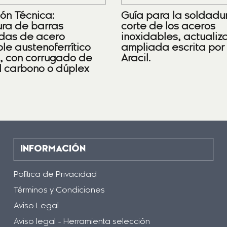
ión Técnica:
Guía para la soldadu
ra de barras
corte de los aceros
das de acero
inoxidables, actualiz
le austenoferrítico
ampliada escrita por
), con corrugado de
Aracil.
l carbono o dúplex
INFORMACIÓN
Política de Privacidad
Términos y Condiciones
Aviso Legal
Aviso legal - Herramienta selección