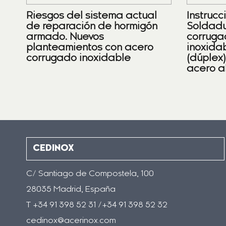
Riesgos del sistema actual
Instrucc
de reparación de hormigón
Soldadu
armado. Nuevos
corruga
planteamientos con acero
inoxidab
corrugado inoxidable
(dúplex
acero a
CEDINOX
C/ Santiago de Compostela, 100
28035 Madrid, España
T +34 91 398 52 31 /+34 91 398 52 32
cedinox@acerinox.com