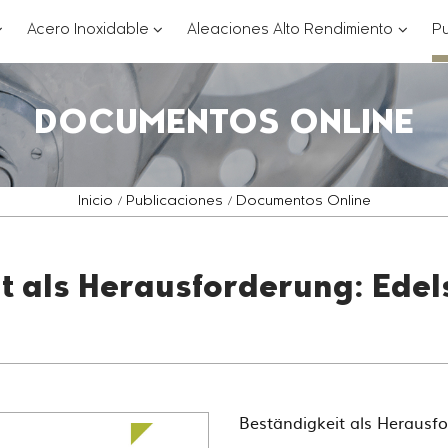
??
???
???
Acero Inoxidable
Aleaciones Alto Rendimiento
Pu
ey.formatter.header.toggle.subsections???
key.formatter.header.toggle.subsections
key.for
DOCUMENTOS ONLINE
Inicio
Publicaciones
Documentos Online
t als Herausforderung: Edels
Beständigkeit als Herausfo