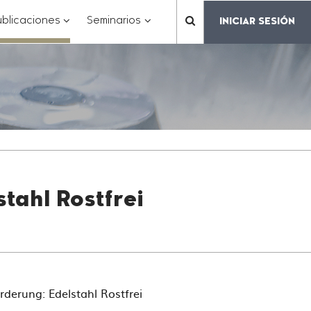
???
???
???
blicaciones
Seminarios
INICIAR SESIÓN
???
matter.header.toggle.subsections???
key.formatter.header.toggle.subsections???
key.formatter.header.toggle.subs
label.mainnavigation.
tahl Rostfrei
rderung: Edelstahl Rostfrei