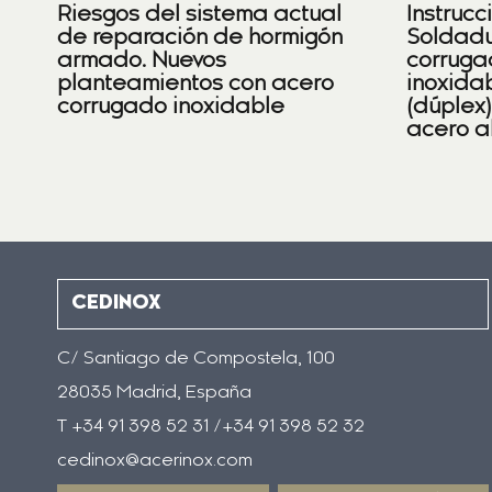
Riesgos del sistema actual
Instrucc
de reparación de hormigón
Soldadu
armado. Nuevos
corruga
planteamientos con acero
inoxidab
corrugado inoxidable
(dúplex
acero a
CEDINOX
C/ Santiago de Compostela, 100
28035 Madrid, España
T +34 91 398 52 31 /+34 91 398 52 32
cedinox@acerinox.com