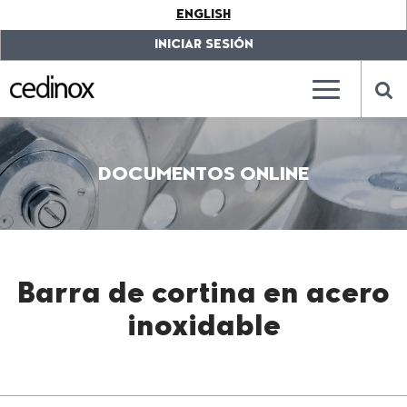
???
ENGLISH
label.access.jump.content???
???
label.access.jump.header???
???
INICIAR SESIÓN
label.access.jump.footer???
???
label.access.jump.menu???
???
???
label.mainna
lab
DOCUMENTOS ONLINE
Barra de cortina en acero
inoxidable