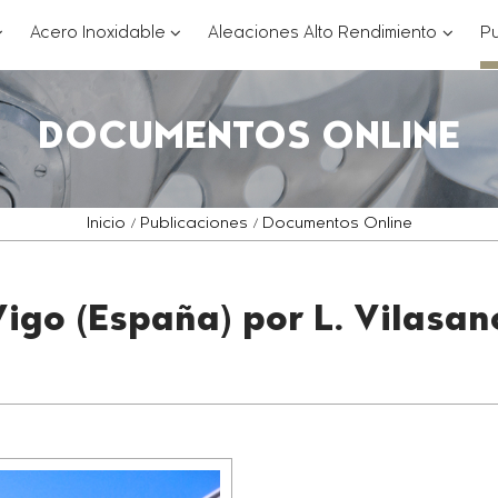
??
???
???
Acero Inoxidable
Aleaciones Alto Rendimiento
Pu
ey.formatter.header.toggle.subsections???
key.formatter.header.toggle.subsections
key.for
DOCUMENTOS ONLINE
Inicio
Publicaciones
Documentos Online
Vigo (España) por L. Vilasa