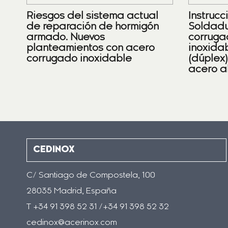
Riesgos del sistema actual
Instrucc
de reparación de hormigón
Soldadu
armado. Nuevos
corruga
planteamientos con acero
inoxidab
corrugado inoxidable
(dúplex
acero a
CEDINOX
C/ Santiago de Compostela, 100
28035 Madrid, España
T +34 91 398 52 31 /+34 91 398 52 32
cedinox@acerinox.com