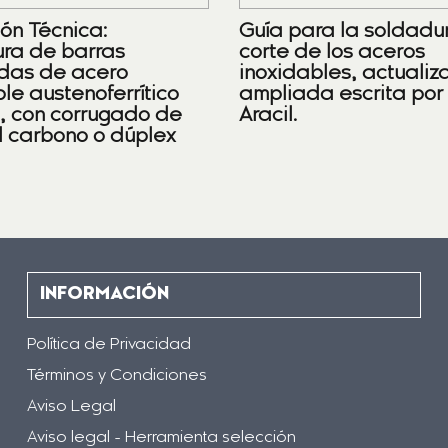
ión Técnica:
Guía para la soldadu
ra de barras
corte de los aceros
das de acero
inoxidables, actualiz
le austenoferrítico
ampliada escrita por
), con corrugado de
Aracil.
l carbono o dúplex
INFORMACIÓN
Política de Privacidad
Términos y Condiciones
Aviso Legal
Aviso legal - Herramienta selección