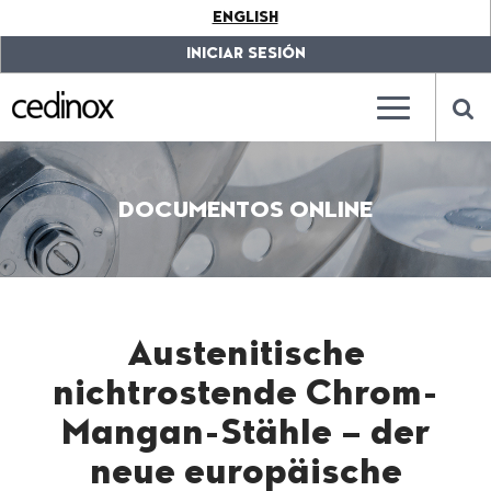
???
ENGLISH
label.access.jump.content???
???
label.access.jump.header???
???
INICIAR SESIÓN
label.access.jump.footer???
???
label.access.jump.menu???
???
???
label.mainna
lab
DOCUMENTOS ONLINE
Austenitische
nichtrostende Chrom-
Mangan-Stähle – der
neue europäische