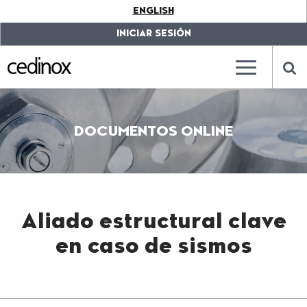
???
ENGLISH
label.access.jump.content???
???
label.access.jump.header???
???
INICIAR SESIÓN
label.access.jump.footer???
???
label.access.jump.menu???
???
???
label.mainna
lab
DOCUMENTOS ONLINE
Aliado estructural clave
en caso de sismos