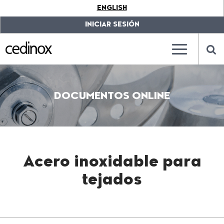
???
ENGLISH
label.access.jump.content???
???
label.access.jump.header???
???
INICIAR SESIÓN
label.access.jump.footer???
???
label.access.jump.menu???
???
???
label.mainna
lab
DOCUMENTOS ONLINE
Acero inoxidable para
tejados