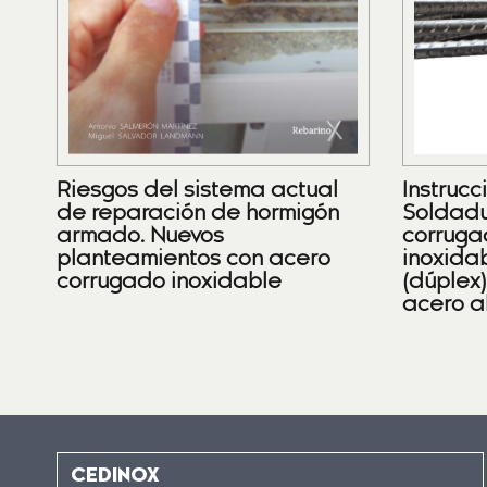
Riesgos del sistema actual
Instrucc
de reparación de hormigón
Soldadu
armado. Nuevos
corruga
planteamientos con acero
inoxidab
corrugado inoxidable
(dúplex
acero a
CEDINOX