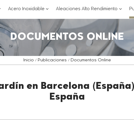
??
???
???
Acero Inoxidable
Aleaciones Alto Rendimiento
Pu
ey.formatter.header.toggle.subsections???
key.formatter.header.toggle.subsections
key.for
DOCUMENTOS ONLINE
Inicio
Publicaciones
Documentos Online
ardín en Barcelona (España)
España