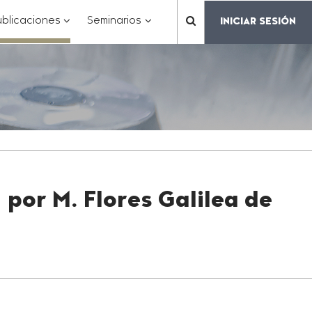
???
???
???
blicaciones
Seminarios
INICIAR SESIÓN
???
matter.header.toggle.subsections???
key.formatter.header.toggle.subsections???
key.formatter.header.toggle.subs
label.mainnavigation.
 por M. Flores Galilea de