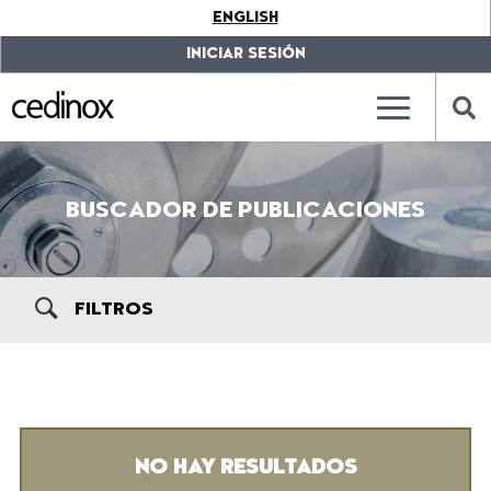
???
ENGLISH
label.access.jump.content???
???
label.access.jump.header???
???
INICIAR SESIÓN
label.access.jump.footer???
???
label.access.jump.menu???
???
???
label.mainna
lab
BUSCADOR DE PUBLICACIONES
FILTROS
NO HAY RESULTADOS