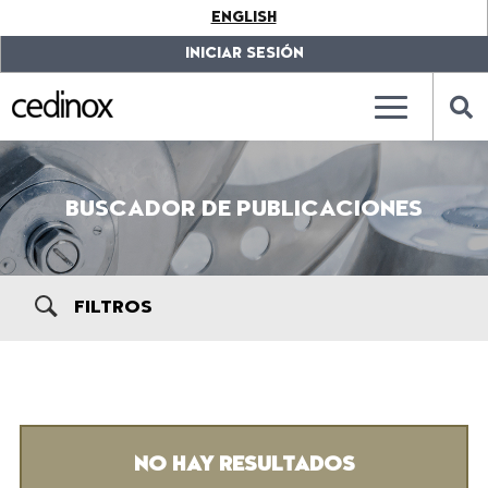
???
ENGLISH
label.access.jump.content???
???
label.access.jump.header???
???
INICIAR SESIÓN
label.access.jump.footer???
???
label.access.jump.menu???
???
???
label.mainna
lab
BUSCADOR DE PUBLICACIONES
FILTROS
NO HAY RESULTADOS