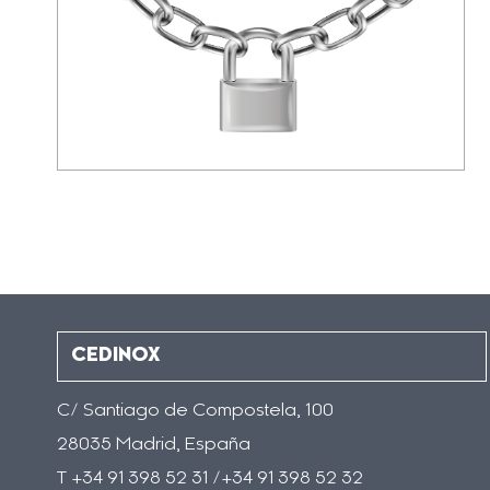
CEDINOX
C/ Santiago de Compostela, 100
28035 Madrid, España
T +34 91 398 52 31 /+34 91 398 52 32