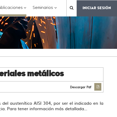
???
???
???
blicaciones
Seminarios
INICIAR SESIÓN
???
matter.header.toggle.subsections???
key.formatter.header.toggle.subsections???
key.formatter.header.toggle.subs
label.mainnavigation.
eriales metálicos
Descargar Pdf
el austenítico AISI 304, por ser el indicado en la
ia. Para tener información más detallada...