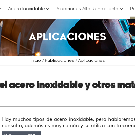
??
???
???
Acero Inoxidable
Aleaciones Alto Rendimiento
Pu
ey.formatter.header.toggle.subsections???
key.formatter.header.toggle.subsections
key.for
APLICACIONES
Inicio
Publicaciones
Aplicaciones
 acero inoxidable y otros mat
Hay muchos tipos de acero inoxidable, pero hablaremos d
consulta, además es muy común y se utiliza con frecuenc