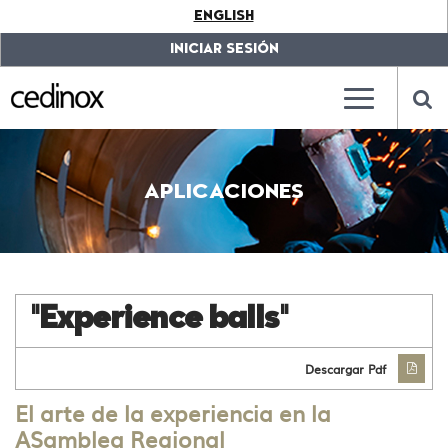
???
ENGLISH
label.access.jump.content???
???
label.access.jump.header???
???
INICIAR SESIÓN
label.access.jump.footer???
???
label.access.jump.menu???
???
???
label.mainna
lab
APLICACIONES
"Experience balls"
Descargar Pdf
El arte de la experiencia en la
ASamblea Regional