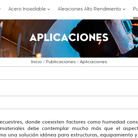
??
???
???
Acero Inoxidable
Aleaciones Alto Rendimiento
Pu
ey.formatter.header.toggle.subsections???
key.formatter.header.toggle.subsections
key.for
APLICACIONES
Inicio
Publicaciones
Aplicaciones
ecuestres, donde coexisten factores como humedad consta
 materiales debe contemplar mucho más que el aspecto 
mo una solución idónea para estructuras, equipamiento y 