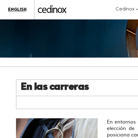
???
label.access.jump.content???
???
?
Cedinox
ENGLISH
label.access.jump.header???
???
k
label.access.jump.footer???
???
label.access.jump.menu???
En las carreras
En entornos 
elección de
posiciona co