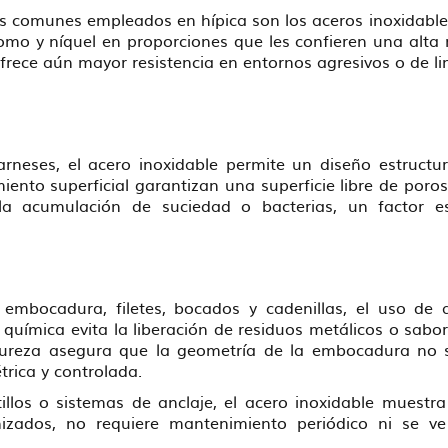
s comunes empleados en hípica son los aceros inoxidables 
mo y níquel en proporciones que les confieren una alta re
frece aún mayor resistencia en entornos agresivos o de li
arneses, el acero inoxidable permite un diseño estructur
ento superficial garantizan una superficie libre de porosi
e la acumulación de suciedad o bacterias, un factor e
embocadura, filetes, bocados y cadenillas, el uso de 
d química evita la liberación de residuos metálicos o sabo
ureza asegura que la geometría de la embocadura no se
trica y controlada.
llos o sistemas de anclaje, el acero inoxidable muestra
izados, no requiere mantenimiento periódico ni se v