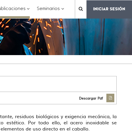
???
???
???
blicaciones
Seminarios
INICIAR SESIÓN
???
matter.header.toggle.subsections???
key.formatter.header.toggle.subsections???
key.formatter.header.toggle.subs
label.mainnavigation.
Descargar Pdf
nte, residuos biológicos y exigencia mecánica, la
estético. Por todo ello, el acero inoxidable se
elementos de uso directo en el caballo.