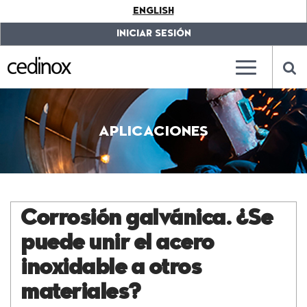
???
ENGLISH
label.access.jump.content???
???
label.access.jump.header???
???
INICIAR SESIÓN
label.access.jump.footer???
???
label.access.jump.menu???
???
???
label.mainna
lab
APLICACIONES
Corrosión galvánica. ¿Se
puede unir el acero
inoxidable a otros
materiales?