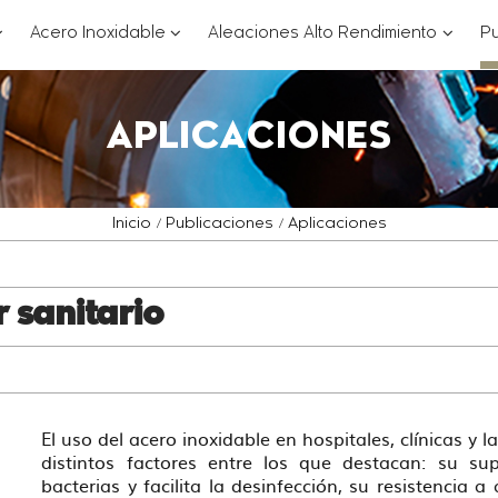
??
???
???
Acero Inoxidable
Aleaciones Alto Rendimiento
Pu
ey.formatter.header.toggle.subsections???
key.formatter.header.toggle.subsections
key.for
APLICACIONES
Inicio
Publicaciones
Aplicaciones
 sanitario
El uso del acero inoxidable en hospitales, clínicas y 
distintos factores entre los que destacan: su su
bacterias y facilita la desinfección, su resistencia a