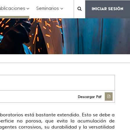
???
???
???
blicaciones
Seminarios
INICIAR SESIÓN
???
matter.header.toggle.subsections???
key.formatter.header.toggle.subsections???
key.formatter.header.toggle.subs
label.mainnavigation.
Descargar Pdf
laboratorios está bastante extendido. Esto se debe a
perficie no porosa, que evita la acumulación de
 agentes corrosivos, su durabilidad y la versatilidad