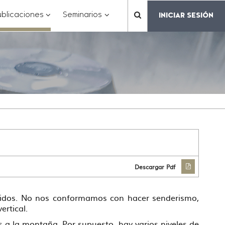
???
???
???
blicaciones
Seminarios
INICIAR SESIÓN
???
matter.header.toggle.subsections???
key.formatter.header.toggle.subsections???
key.formatter.header.toggle.subs
label.mainnavigation.
Descargar Pdf
vidos. No nos conformamos con hacer senderismo,
ertical.
 a la montaña. Por supuesto, hay varios niveles de