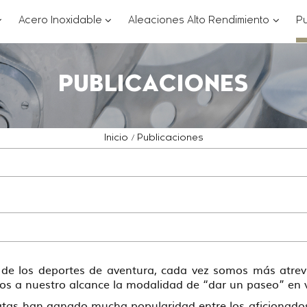
??
???
???
Acero Inoxidable
Aleaciones Alto Rendimiento
Pu
ey.formatter.header.toggle.subsections???
key.formatter.header.toggle.subsections
key.for
PUBLICACIONES
Inicio
Publicaciones
 de los deportes de aventura, cada vez somos más atre
s a nuestro alcance la modalidad de “dar un paseo” en v
ratas han ganado mucha popularidad entre los aficionados