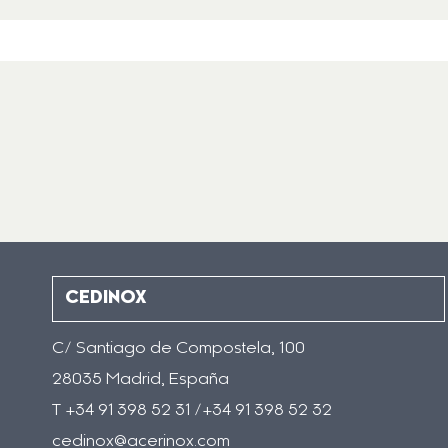
CEDINOX
C/ Santiago de Compostela, 100
28035 Madrid, España
T +34 91 398 52 31 /+34 91 398 52 32
cedinox@acerinox.com