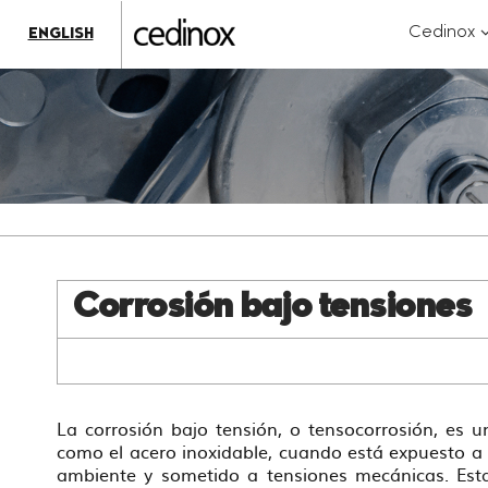
???
label.access.jump.content???
???
?
Cedinox
ENGLISH
label.access.jump.header???
???
k
label.access.jump.footer???
???
label.access.jump.menu???
Corrosión bajo tensiones
La corrosión bajo tensión, o tensocorrosión, es 
como el acero inoxidable, cuando está expuesto a 
ambiente y sometido a tensiones mecánicas. Esta