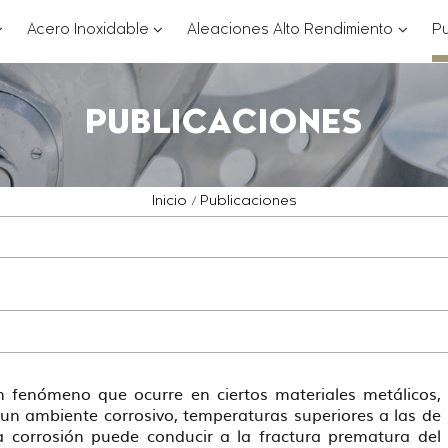
??
???
???
Acero Inoxidable
Aleaciones Alto Rendimiento
Pu
ey.formatter.header.toggle.subsections???
key.formatter.header.toggle.subsections
key.for
PUBLICACIONES
Inicio
Publicaciones
un fenómeno que ocurre en ciertos materiales metálicos,
un ambiente corrosivo, temperaturas superiores a las de
 corrosión puede conducir a la fractura prematura del