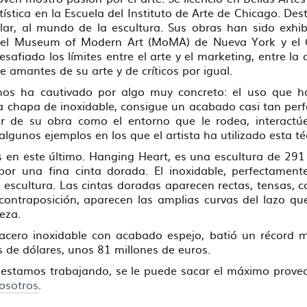
ística en la Escuela del Instituto de Arte de Chicago. Dest
lar, al mundo de la escultura. Sus obras han sido exh
el Museum of Modern Art (MoMA) de Nueva York y el 
esafiado los límites entre el arte y el marketing, entre l
e amantes de su arte y de críticos por igual.
nos ha cautivado por algo muy concreto: el uso que ha
a chapa de inoxidable, consigue un acabado casi tan per
or de su obra como el entorno que le rodea, interactúe
lgunos ejemplos en los que el artista ha utilizado esta t
en este último. Hanging Heart, es una escultura de 291
por una fina cinta dorada. El inoxidable, perfectamente
la escultura. Las cintas doradas aparecen rectas, tensas
contraposición, aparecen las amplias curvas del lazo que
ereza.
 acero inoxidable con acabado espejo, batió un récord 
es de dólares, unos 81 millones de euros.
e estamos trabajando, se le puede sacar el máximo provech
osotros
.