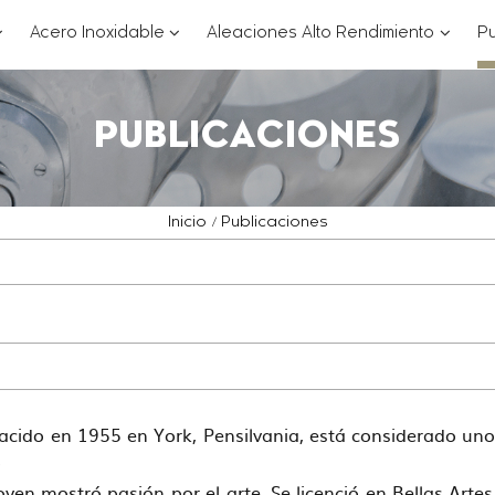
??
???
???
Acero Inoxidable
Aleaciones Alto Rendimiento
Pu
ey.formatter.header.toggle.subsections???
key.formatter.header.toggle.subsections
key.for
PUBLICACIONES
Inicio
Publicaciones
nacido en 1955 en York, Pensilvania, está considerado uno 
a.
en mostró pasión por el arte. Se licenció en Bellas Artes