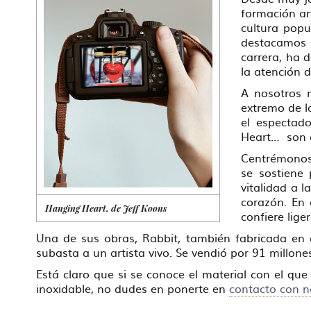
formación art
cultura popu
destacamos 
carrera, ha d
la atención d
A nosotros 
extremo de l
el espectad
Heart… son a
Centrémonos 
se sostiene 
vitalidad a 
corazón. En 
Hanging Heart, de Jeff Koons
confiere lig
Una de sus obras, Rabbit, también fabricada en
subasta a un artista vivo. Se vendió por 91 millon
Está claro que si se conoce el material con el qu
inoxidable, no dudes en ponerte en
contacto con n