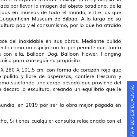
aca por llevar la imagen del objeto cotidiano, de la
ibidas en museos de todo el mundo, entre los que
Guggenheim Museum de Bilbao. A lo largo de su
a cultura pop y el consumismo, por lo que ha atraído
ce del inoxidable en sus obras. Mediante pulido
fecto como un espejo con lo que permite que, tanto
 con ella. Balloon Dog, Balloon Flower, Hanging
écnica para conseguir su propósito.
 X 280 X 101,5 cm, con forma de corazón rojo que
 pulido y libre de asperezas, confiere frescura y
, como sujetando una carga pesada que proviene del
CONSULTA A LOS ESPECIALISTAS
 decora la escultura, creando un equilibrio que le
mundial en 2019 por ser la obra mejor pagada en
o. Si tienes cualquier consulta relacionada con el