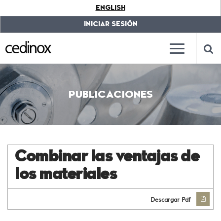
???
ENGLISH
label.access.jump.content???
???
label.access.jump.header???
???
INICIAR SESIÓN
label.access.jump.footer???
???
label.access.jump.menu???
???
???
label.mainna
lab
PUBLICACIONES
Combinar las ventajas de
los materiales
Descargar Pdf