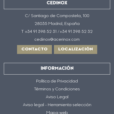
-
CEDINOX
Fichas
Acero
C/ Santiago de Compostela, 100
Endurecido
Precipitacion"
28035 Madrid, España
T +34 91 398 52 31 /+34 91 398 52 32
cedinox@acerinox.com
CONTACTO
LOCALIZACIÓN
INFORMACIÓN
Política de Privacidad
Términos y Condiciones
Aviso Legal
Aviso legal - Herramienta selección
Mapa web