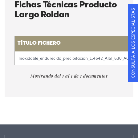
Fichas Técnicas Producto
CONSULTA A LOS ESPECIALISTAS
Largo Roldan
TÍTULO FICHERO
Tabla
Inoxidable_endurecido_precipitacion_1.4542_AISI_630_ACX70
con
la
lista
Mostrando del 1 al 1 de 1 documentos
de
ficheros
contenidos
en
la
galería
de
documentos
"
[DOCUMENTOS]