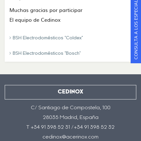
CONSULTA A LOS ESPECIALISTAS
Muchas gracias por participar
El equipo de Cedinox
BSH Electrodomésticos "Coldex"
BSH Electrodomésticos "Bosch"
CEDINOX
C/ Santiago de Compostela, 100
28035 Madrid, España
T +34 91 398 52 31 /+34 91 398 52 32
cedinox@acerinox.com